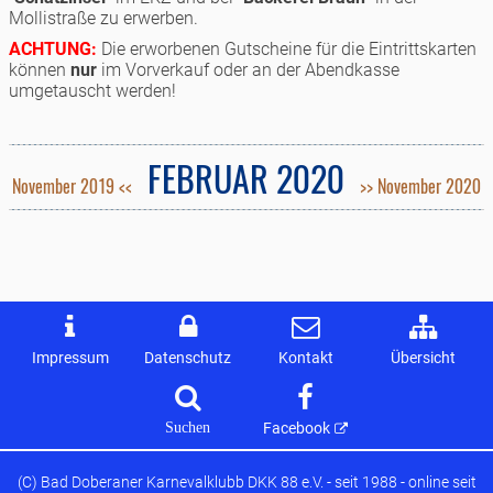
Mollistraße zu erwerben.
ACHTUNG:
Die erworbenen Gutscheine für die Eintrittskarten
können
nur
im Vorverkauf oder an der Abendkasse
umgetauscht werden!
FEBRUAR 2020
November 2019 <<
>> November 2020
Impressum
Datenschutz
Kontakt
Übersicht
Suchen
Facebook
(C) Bad Doberaner Karnevalklubb DKK 88 e.V. - seit 1988 - online seit