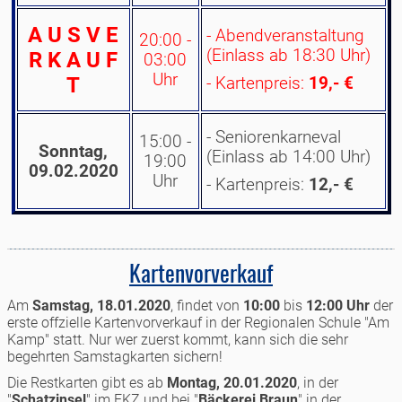
A U S V E
- Abendveranstaltung
20:00 -
(Einlass ab 18:30 Uhr)
R K A U F
03:00
Uhr
T
- Kartenpreis:
19,- €
- Seniorenkarneval
15:00 -
Sonntag,
(Einlass ab 14:00 Uhr)
19:00
09.02.2020
Uhr
- Kartenpreis:
12,- €
Kartenvorverkauf
Am
Samstag, 18.01.2020
, findet von
10:00
bis
12:00
Uhr
der
erste offzielle Kartenvorverkauf in der Regionalen Schule "Am
Kamp" statt. Nur wer zuerst kommt, kann sich die sehr
begehrten Samstagkarten sichern!
Die Restkarten gibt es ab
Montag, 20.01.2020
, in der
"
Schatzinsel
" im EKZ und bei "
Bäckerei Braun
" in der